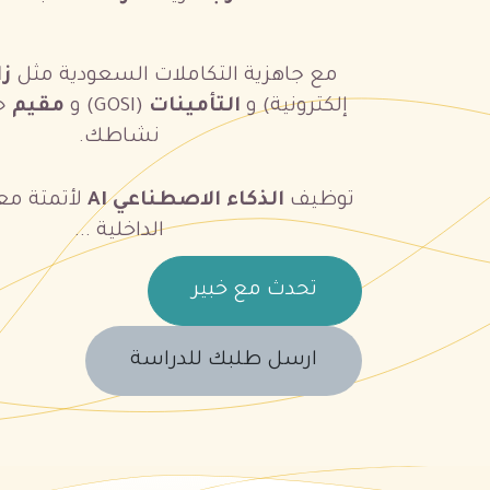
مع جاهزية التكاملات السعودية مثل
زا
إلكترونية) و
التأمينات
(GOSI) و
مقيم
ح
نشاطك.
توظيف
الذكاء الاصطناعي AI
لأتمتة مع
الداخلية ...
تحدث مع خبير
​​
ارسل طلبك للدراسة