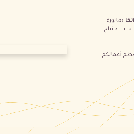
تكا
(فاتورة
سب احتياج
ظم أعمالكم