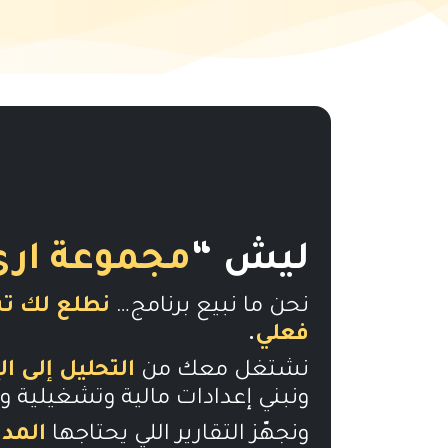
ليش “
مجموعة ارى
نحن ما نبيع برنامج…
نطلع لك ت
فعلي
.
نشتغل معك من
التحليل إلى ا
ونبني إعدادات مالية وتشغيلية و
ونجهّز التقارير اللي يحتاجها
المدي