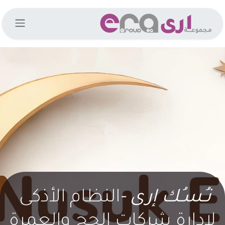
خطي للذهاب إلى المحتوى
نـُسـُك إرى
-
النظام الأذكى
لإدارة شركات الحج والعمرة