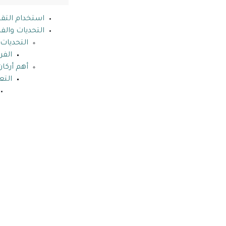
استخدام التقن
التحديات والفر
التحديات
الف
أهم أركان
التع