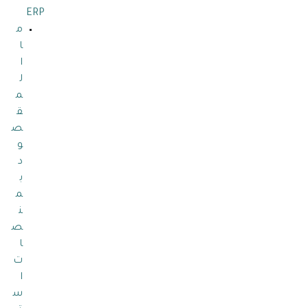
ERP
م
ا
ا
ل
م
ق
ص
و
د
ب
م
ن
ص
ا
ت
ا
س