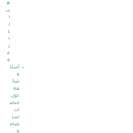
ه
ب
ا
ل
ل
ا
ز
م
ة
أسئل
ة
شائ
عة
حول
منص
ات
است
ضاف
ة