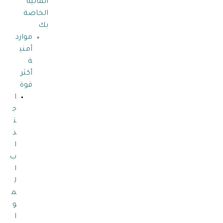
المالية
الخاصة
بك
موارد
أمني
ة
أكثر
قوة
ا
ج
ت
ذ
ا
ب
ا
ل
م
و
ا