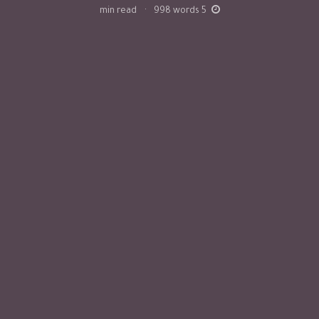
min read
·
998
words
5