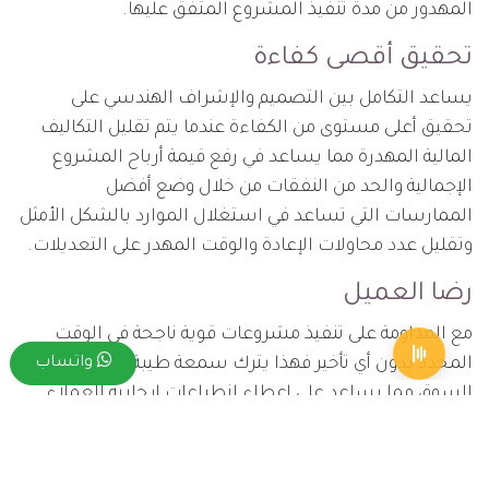
المهدور من مدة تنفيذ المشروع المتفق عليها.
تحقيق أقصى كفاءة
يساعد التكامل بين التصميم والإشراف الهندسي على
تحقيق أعلى مستوى من الكفاءة عندما يتم تقليل التكاليف
المالية المهدرة مما يساعد في رفع قيمة أرباح المشروع
الإجمالية والحد من النفقات من خلال وضع أفضل
الممارسات التي تساعد في استغلال الموارد بالشكل الأمثل
وتقليل عدد محاولات الإعادة والوقت المهدر على التعديلات.
رضا العميل
مع المداومة على تنفيذ مشروعات قوية ناجحة في الوقت
واتساب
المحدد بدون أي تأخير فهذا يترك سمعة طيبة للشركة في
السوق مما يساعد على إعطاء انطباعات إيجابية للعملاء
عند دراسة سجل العمل الخاص بها وهو ما يحقق مستوى
عالي من الثقة والقيام بالتعاقد معها بلا تردد، وهو ما يساعد
في توسيع نشاط الشركة في النهاية ونمو أعمالها بشكل