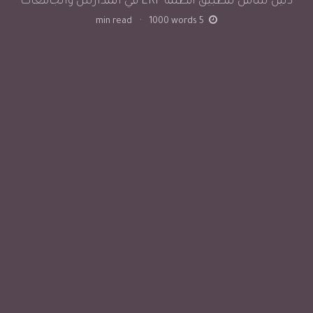
دليل شامل لتطبيق أنظمة ERP في المدارس والجامعات
min read
·
1000
words
5