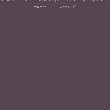
ميزات الرئيسية التي تجعل Odoo الخيار الأمثل للشركات الصغيرة
min read
·
1895
words
9