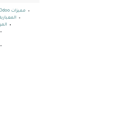
مميزات Odoo للشركات الصغيرة
المعيار
المر