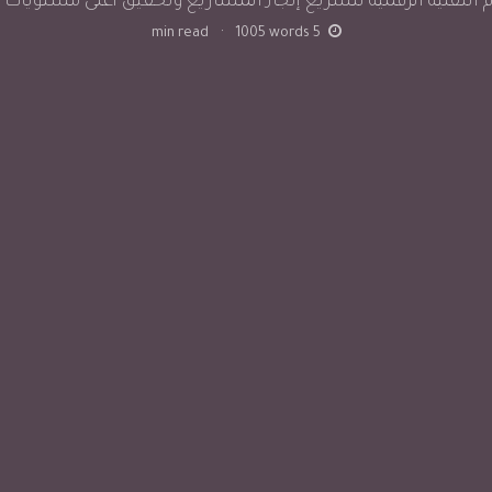
التقنية الرقمية لتسريع إنجاز المشاريع وتحقيق أعلى مستويات ال
min read
·
1005
words
5