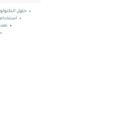
حلول التكنولو
استخدام ب
نمذج