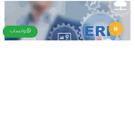
واتساب
مع معرفة العديد من برامج ERP التي تتسم بالاحترافية
والجودة العالية، نشير إلى أنه هناك بعض المعايير التي يجب
النظر إليها عند اختيار برنامج ERP احترافي، ومن أبرزها:
هناك بعض برامج ERP التي يتم تصميمها خصيصًا