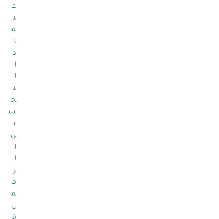
ع
ت
م
ا
د
ا
ل
ت
ح
س
ي
ن
ا
ل
ر
ق
م
ي
ف