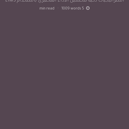
استراتيجيات ذكية لتحسين الأداء المختبري باستخدام LIMS
min read
·
1009
words
5