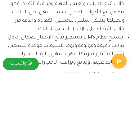
خلال تتبع العينات وتعيين المهام ومراقبة التقدم، فهو
يتكامل مع الأدوات المخبرية، مما يسهل نقل البيانات
وتحليلها بشكل سلس لتحسين الكفاءة والدقة من
خلال القضاء على الإدخال اليدوي للبيانات.
يسمح نظام LIMS بتشفير نتائج الاختبار لضمان إدخال
بيانات دقيقة وموثوقة ويوفر تنسيقات موحدة لتسجيل
نتائج الاختبار وتخزينها، فهو يسهل إدارة الاختبارات
المتعاقد عليها، ويتابع ويراقب الاختبارات.
واتساب
مواصفات نظام LIMS
يوفر LIMS أيضًا عملية التحقق من صحة نتائج الاختبار
مما يضمن استيفائها لمعايير الجودة المطلوبة لمزيد
من التحليل والتفسير فهو يتيح إنشاء التقارير والتحقق
من صحتها، بما في ذلك توقيعات الاستشاريين
وتفسيراتهم، من أجل تقديم تقارير دقيقة وشاملة.
يجب أن يكون LIMS متوافقًا مع الأنظمة الأخرى التي
يتكامل معها، والجدير بالذكر هو أنه قد تتطلب بعض