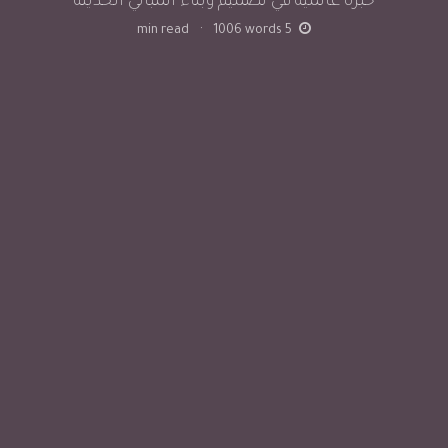
خبرة عالمية في تصميم وبناء المباني الحديثة
min read
·
1006
words
5