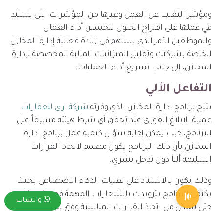
ومؤشر التغيب عن العمل وغيرها من المؤشرات التي تستند
في عملها على اقتراح الحلول لتحسين أداء العمال
والموظفين الأمر الذي يساهم في زيادة فعالية إدارة المخازن
الخاصة بشركتك وتقليل الميزانيات المالية المخصصة لإدارة
المخازن، إلى جانب تسريع أداء العمليات.
التفاعل الألي
يتيح برنامج ادارة المخازن الذي وفرته
شركة ارى للعقارات
عملية الإبلاغ الفوري عند تحقق أي شرط هيئته مسبقاُ على
البرنامج، حيث يمكن إجابة سؤال كيفية عمل برنامج ادارة
المخازن بأن ذلك البرنامج يكون مصمم لاتخاذ القرارات
السليمة ألياَ دون تدخل بشري.
وذلك يكون بالاستناد على تقنيات الذكاء الاصطناعي بحيث
يكتفي البرنامج بتزويدك بالشعارات المهمة فور وقوع الحدث
واتساب
حتى تتمكن من اتخاذ القرارات المناسبة وفق سياسات