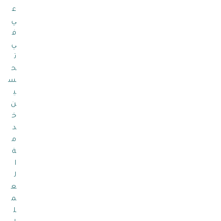
ع
ي
ف
ي
ت
ح
س
ي
ن
خ
د
م
ة
ا
ل
ع
م
ل