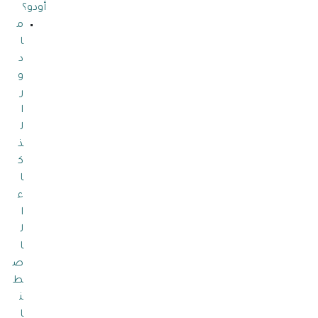
أودو؟
م
ا
د
و
ر
ا
ل
ذ
ك
ا
ء
ا
ل
ا
ص
ط
ن
ا