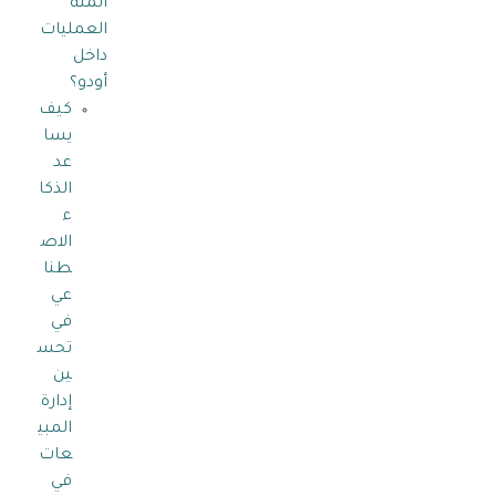
أتمتة
العمليات
داخل
أودو؟
كيف
يسا
عد
الذكا
ء
الاص
طنا
عي
في
تحس
ين
إدارة
المبي
عات
في