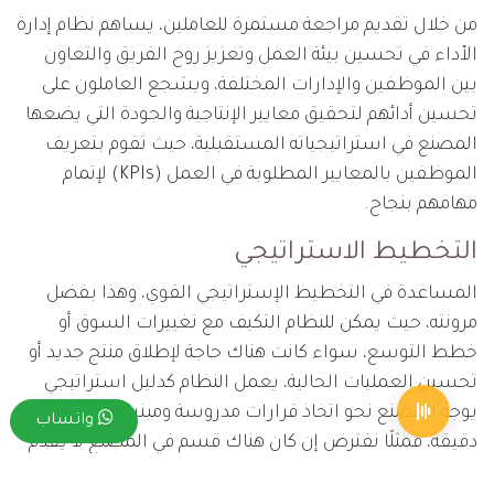
من خلال تقديم مراجعة مستمرة للعاملين، يساهم نظام إدارة
الأداء في تحسين بيئة العمل وتعزيز روح الفريق والتعاون
بين الموظفين والإدارات المختلفة، ويشجع العاملون على
تحسين أدائهم لتحقيق معايير الإنتاجية والجودة التي يضعها
المصنع في استراتيجياته المستقبلية، حيث تقوم بتعريف
الموظفين بالمعايير المطلوبة في العمل (KPIs) لإتمام
مهامهم بنجاح.
التخطيط الاستراتيجي
المساعدة في التخطيط الإستراتيجي القوي، وهذا بفضل
مرونته، حيث يمكن للنظام التكيف مع تغييرات السوق أو
خطط التوسع، سواء كانت هناك حاجة لإطلاق منتج جديد أو
تحسين العمليات الحالية، يعمل النظام كدليل استراتيجي
يوجه المصنع نحو اتخاذ قرارات مدروسة ومبنية على بيانات
واتساب
دقيقة، فمثلًا نفترض إن كان هناك قسم في المصنع لا يقدم
الأداء المطلوب فإن مع نظام إدارة الأداء المقدم من