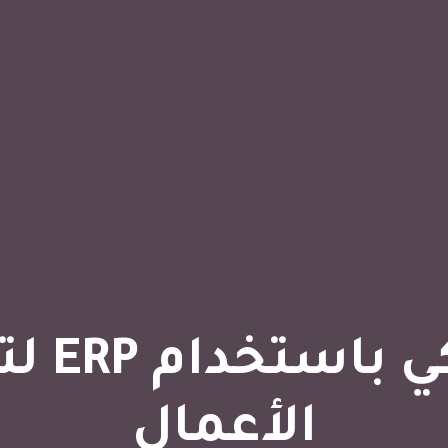
AI و o
الأعمال