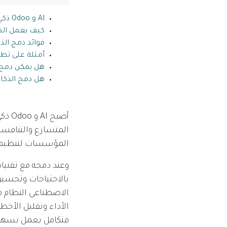
AI و Odoo ذكي باستخدام ERP لتحسين إدارة الأعمال
كيف يعمل الذ
فوائد دمج الذ
أمثلة على تطب
هل يمكن دمج ا
هل دمج الذكا
المتسارع والتنافسي
المؤسسات لتنظيم عملياتها ويكون Odoo من أب
وعند دمجه مع تقنيات
بالاحتياجات وتحسين 
الاصطناعي النظام م
متكامل يعمل بسهولة