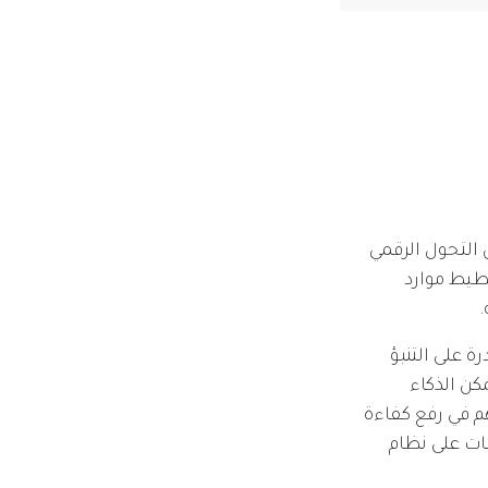
ة في ظل التحول الرقمي
طيط موارد
ة على التنبؤ
كن الذكاء
م في رفع كفاءة
 في نظام Odoo تحصل المؤسسات على نظام