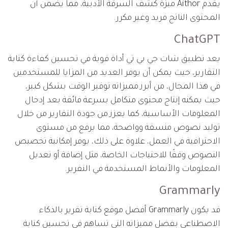
يقدم Aithor ميزة كشف السرقة الأدبية، مما يضمن أن
المحتوى الناتج فريد وغير مكرر​.
ChatGPT
يعد تطبيق شات جي بي تي أداة قوية في تحسين كفاءة كتابة
التقارير، حيث يمكن أن يوفر العديد من المزايا للمستخدمين
في هذا المجال، من أبرز مميزاته توفير الوقت بشكل كبير،
حيث يمكنه إنتاج محتوى متكامل بسرعة فائقة بعد إدخال
المعلومات الأساسية، كما يعزز من جودة التقارير من خلال
توليد نصوص منسقة وواضحة، مما يرفع من مستوى
الاحترافية في العمل، علاوة على ذلك، يوفر إمكانية تخصيص
النصوص وفقًا للاحتياجات الخاصة، مثل إضافة أو تعديل
المعلومات والأنماط المستخدمة في التقرير.
Grammarly
قد يكون Grammarly أفضل موقع كتابة تقرير بالذكاء
الاصطناعي بفضل مميزاته التي تساهم في تحسين كتابة