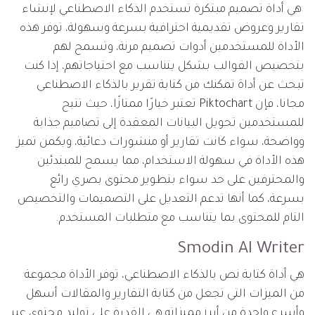
هي أداة تصميم مبتكرة تستخدم الذكاء الاصطناعي لإنشاء
تقارير وعروض تقديمية احترافية بسرعة وسهولة، توفر هذه
الأداة للمستخدمين أدوات تصميم مرنة، وتسمح لهم
بتخصيص القوالب بشكل يتناسب مع احتياجاتهم، إذا كنت
تبحث عن أداة تمكنك من كتابة تقرير بالذكاء الاصطناعي
مجانا، فإن Piktochart تعتبر خيارًا ممتازًا، حيث تتيح
للمستخدمين تحويل البيانات المعقدة إلى تصاميم جذابة
وواضحة، سواء كانت تقارير أو منشورات دعائية، ويكمن تميز
هذه الأداة في سهولة الاستخدام، مما يسمح للمبتدئين
والمحترفين على حد سواء بتطوير محتوى بصري رائع
بسرعة، كما أنها تدعم التعديل على التصميمات والتخصيص
التام للمحتوى بما يتناسب مع متطلبات المستخدم​.
Smodin AI Writer
هي أداة كتابة نص بالذكاء الاصطناعي، توفر الأداة مجموعة
من الميزات التي تجعل من كتابة التقارير والمقالات أسهل
وأسرع واحدة من أبرز مميزاته هي القدرة على توليد محتوى عبر