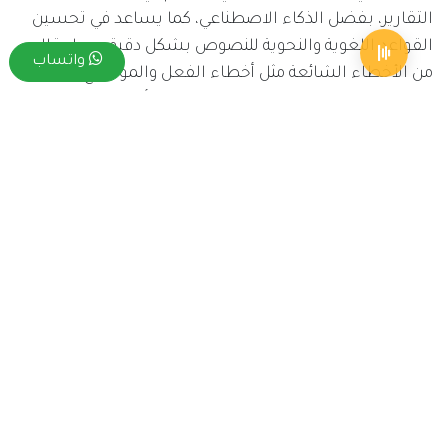
التقارير، بفضل الذكاء الاصطناعي، كما يساعد في تحسين
القواعد اللغوية والنحوية للنصوص بشكل دقيق، مما يقلل
واتساب
من الأخطاء الشائعة مثل أخطاء الفعل والموضوع، والأزمنة
الخاطئة، كما يقدم الموقع اقتراحات حول أسلوب الكتابة،
ويساعد على جعل النص أكثر وضوحاً ودقة، إضافة إلى ذلك،
يعرض Grammarly تقريراً مفصلاً يساعد في تحسين قابلية
القراءة وتحديد الجمل المعقدة أو الطويلة التي قد تكون
صعبة الفهم.
معايير اختيار مولد التقارير الذكي
عند اختيار أداة ذكاء اصطناعي للتقارير الذكية لإنشاء أو كتابة
تقرير ضع في اعتبارك بعض العوامل التي قد تؤثر على جودة
وكفاءة مخرجاتك، تتضمن هذه العوامل ما يلي:
خيارات التخصيص ابحث عن الأدوات التي تسمح لك