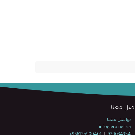
اصل معنا
تواصل معنا
info@era.net.sa
+966125900401
|
920034354