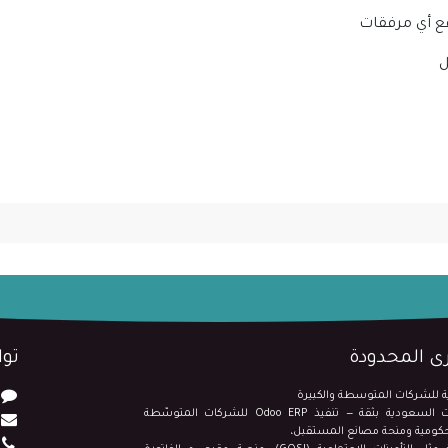
فع أي مرفقات
ل
 المحدودة
تو
نقود التحوّل الرقمي لشركات السعودية بثقة — تنفيذ Odoo ERP للشركات المتوسّطة
الحكومية ومنحة مصانع المستقبل،