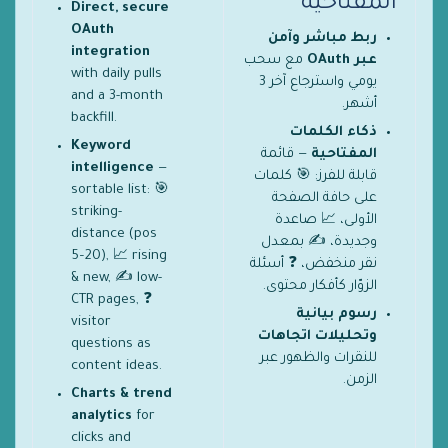
المفتاحية
Direct, secure
OAuth
ربط مباشر وآمن
integration
عبر OAuth
مع سحب
with daily pulls
يومي واسترجاع آخر 3
and a 3-month
أشهر.
backfill.
ذكاء الكلمات
Keyword
المفتاحية
— قائمة
intelligence
—
قابلة للفرز: 🎯 كلمات
sortable list: 🎯
على حافة الصفحة
striking-
الأولى، 📈 صاعدة
distance (pos
وجديدة، ✍️ بمعدل
5–20), 📈 rising
نقر منخفض، ❓ أسئلة
& new, ✍️ low-
الزوّار كأفكار محتوى.
CTR pages, ❓
رسوم بيانية
visitor
وتحليلات اتجاهات
questions as
للنقرات والظهور عبر
content ideas.
الزمن.
Charts & trend
analytics
for
clicks and