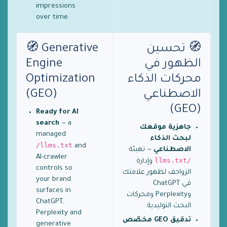
impressions
over time.
🧭 تحسين
🧭 Generative
الظهور في
Engine
محركات الذكاء
Optimization
الاصطناعي
(GEO)
(GEO)
Ready for AI
search
— a
جاهزية موقعك
managed
لبحث الذكاء
/llms.txt
and
الاصطناعي
— تهيئة
AI-crawler
/llms.txt
وإدارة
controls so
الزواحف لظهور علامتك
your brand
في ChatGPT
surfaces in
وPerplexity ومحركات
ChatGPT,
البحث التوليدية.
Perplexity and
تدقيق GEO مخصّص
generative