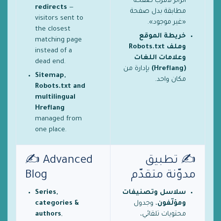
الزائر لأقرب صفحة
redirects
—
مطابقة بدل صفحة
visitors sent to
«غير موجود».
the closest
خريطة الموقع
matching page
وملف Robots.txt
instead of a
وعلامات اللغات
dead end.
(Hreflang)
بإدارة من
Sitemap,
مكان واحد.
Robots.txt and
multilingual
Hreflang
managed from
one place.
✍️ تطبيق
✍️ Advanced
مدوّنة متقدّم
Blog
سلاسل وتصنيفات
Series,
ومؤلّفون
، وجدول
categories &
محتويات تلقائي،
,
authors