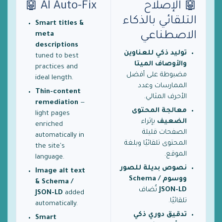
🤖 الإصلاح
🤖 AI Auto-Fix
التلقائي بالذكاء
Smart titles &
الاصطناعي
meta
descriptions
توليد ذكي للعناوين
tuned to best
والأوصاف الميتا
practices and
مضبوطة على أفضل
ideal length.
الممارسات وعدد
Thin-content
الأحرف المثالي.
remediation
—
معالجة المحتوى
light pages
الضعيف
بإثراء
enriched
الصفحات قليلة
automatically in
المحتوى تلقائيًا وبلغة
the site's
الموقع.
language.
نصوص بديلة للصور
Image alt text
ووسوم Schema /
& Schema /
JSON-LD
تُضاف
JSON-LD
added
تلقائيًا.
automatically.
تدقيق دوري ذكي
Smart